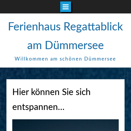
Zum
Ferienhaus Regattablick
Inhalt
springen
am Dümmersee
Willkommen am schönen Dümmersee
Hier können Sie sich
entspannen…