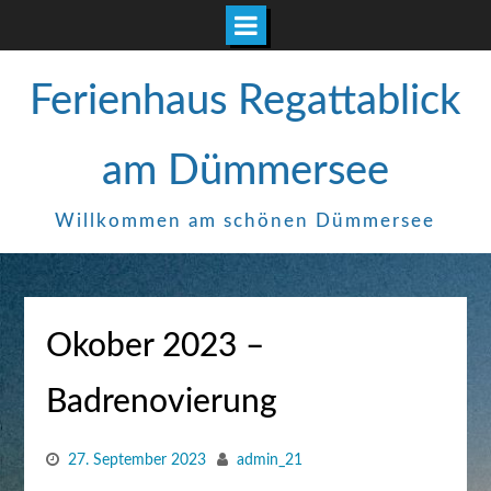
Zum
Ferienhaus Regattablick
Inhalt
springen
am Dümmersee
Willkommen am schönen Dümmersee
Okober 2023 –
Badrenovierung
27. September 2023
admin_21