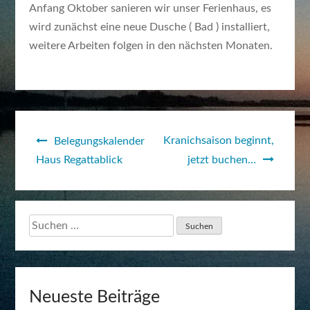
Anfang Oktober sanieren wir unser Ferienhaus, es
wird zunächst eine neue Dusche ( Bad ) installiert,
weitere Arbeiten folgen in den nächsten Monaten.
Kranichsaison beginnt,
Beitragsnavigation
Belegungskalender
Haus Regattablick
jetzt buchen…
Suchen
nach:
Neueste Beiträge